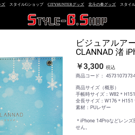
ズ
スタイルGショップ
CITYHUNTERグッズ
北斗の拳グッズ
スタイルG
ビジュアルアー
CLANNAD 渚 i
￥3,300
税込
商品コード：
4573107373
商品サイズ（概形）
手帳時サイズ：W82＊H15
全長サイズ：W176＊H151
素材：PUレザー
＊iPhone 14Proな
せん。