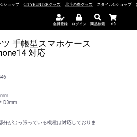
ショップ
CITYHUNTERグッズ
北斗の拳グッズ
スタイルGショップ
CI
会員登録
ログイン
商品検索
￥0
ツ 手帳型スマホケース
Phone14 対応
446
1mm
＊D3mm
どレンズ部分が出っ張っている機種は対応しておりま