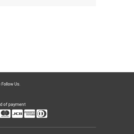
er
cebook
ine
 Follow Us.
d of payment