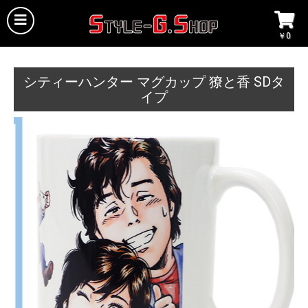
￥0
シティーハンター マグカップ 獠と香 SDタ
イプ